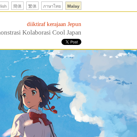
lish
簡体
繁体
ภาษาไทย
Malay
diiktiraf kerajaan Jepun
onstrasi Kolaborasi Cool Japan